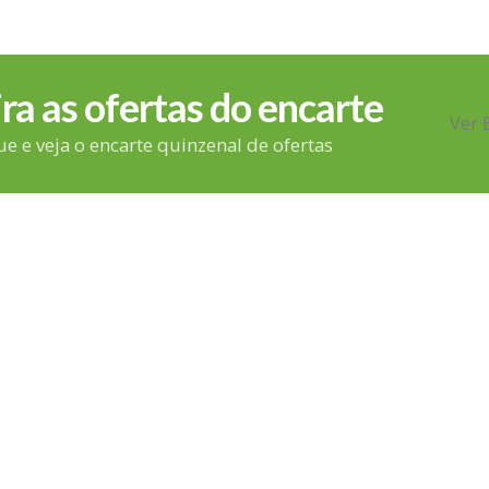
ra as ofertas do encarte
Ver 
ue e veja o encarte quinzenal de ofertas