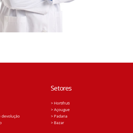
Setores
> Hortifruti
> Açougue
 e devolução
> Padaria
o
> Bazar