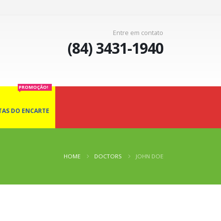
Entre em contato
(84) 3431-1940
PROMOÇÃO!
TAS DO ENCARTE
HOME
DOCTORS
JOHN DOE