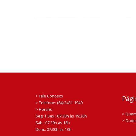
> Fale Conosco
Pági
> Telefone: (84) 3431-1940
> Horário:
> Que
Seg. à Sex.: 07:30h às 19:30h
> Onde
Sáb.: 07:30h às 18h
Dom.: 07:30h às 13h