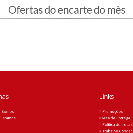
Ofertas do encarte do mês
nas
Links
m Somos
> Promoções
 Estamos
>Área de Entrega
> Política de troca
> Trabalhe Conosc