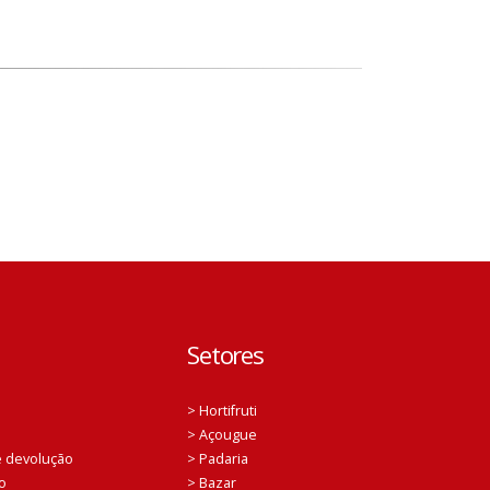
Setores
> Hortifruti
> Açougue
 e devolução
> Padaria
o
> Bazar