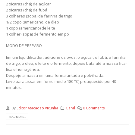
2 xícaras (chá) de açúcar
2 xícaras (chá) de fubá
3 colheres (sopa) de farinha de trigo
1/2 copo (americano) de óleo
1 copo (americano) de leite
1 colher (sopa) de fermento em pó
MODO DE PREPARO
Em um liquidificador, adicione os ovos, o açúcar, o fubá, a farinha
de trigo, o óleo, o leite e o fermento, depois bata até a massa ficar
lisa e homogênea.
Despeje a massa em uma forma untada e polvilhada.
Leve para assar em forno médio 180 °C) preaquecido por 40
minutos.
By
Editor Atacadão Vicunha
Geral
0 Comments
READ MORE...