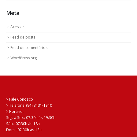
Meta
Acessar
Feed de posts
Feed de comentários
WordPress.org
> Fale Conosco
> Telefone: (84) 3431-1940
> Horário:
Seg. à Sex.: 07:30h às 19:30h
Sáb.: 07:30h às 18h
Dom.: 07:30h às 13h